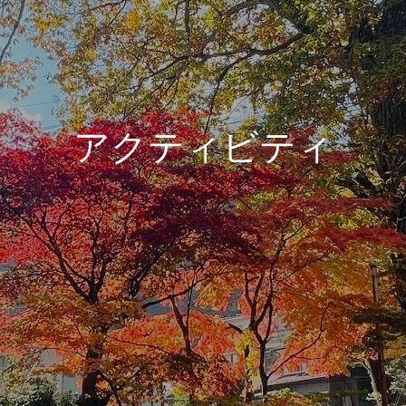
ア
ク
テ
ィ
ビ
テ
ィ