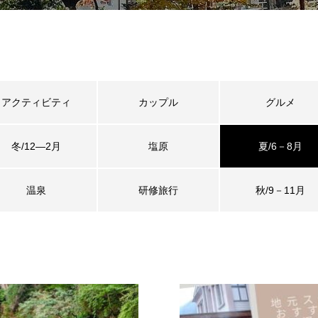
アクティビティ
カップル
グルメ
冬/12―2月
塩原
夏/6－8月
温泉
研修旅行
秋/9－11月