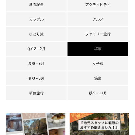
新着記事
アクティビティ
カップル
グルメ
ひとり旅
ファミリー旅行
冬/12―2月
塩原
夏/6－8月
女子旅
春/3－5月
温泉
研修旅行
秋/9－11月