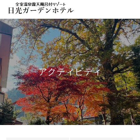
ア
ク
テ
ィ
ビ
テ
ィ