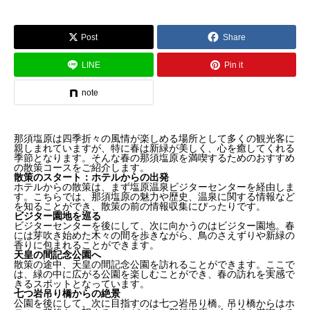
Post
Share
LINE
Pin it
note
那須塩原は四季折々の風情が楽しめる場所として多くの観光客に
親しまれていますが、特に春は新緑が美しく、心を癒してくれる
季節となります。そんな春の那須塩原を満喫するためのおすすめ
の散策コースをご紹介します。
散策のスタート：ホテルからの出発
ホテルからの散策は、まず塩原温泉ビジターセンターを経由しま
す。こちらでは、那須塩原の魅力や歴史、温泉に関する情報など
を知ることができ、散策の前の情報収集にぴったりです。
ビジター園地を巡る
ビジターセンターを後にして、次に向かうのはビジター園地。春
には芽吹き始めた木々の間を歩きながら、鳥のさえずりや新緑の
香りに包まれることができます。
天皇の間記念公園へ
散策の途中、天皇の間記念公園を訪れることができます。ここで
は、緑の中に広がる公園を楽しむことができ、春の訪れを実感で
きるスポットとなっています。
七つ岩吊り橋からの絶景
公園を後にして、次に目指すのは七つ岩吊り橋。吊り橋からはホ