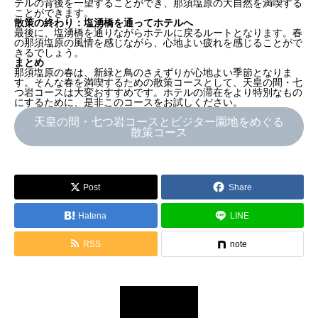
テルの背後を一望することができ、那須塩原の大自然を満喫する
ことができます。
散策の終わり：塩湧橋を通ってホテルへ
最後に、塩湧橋を通りながらホテルに戻るルートとなります。春
の那須塩原の風情を感じながら、心地よい疲れを感じることがで
きるでしょう。
まとめ
那須塩原の春は、新緑と鳥のさえずりが心地よい季節となりま
す。そんな春を満喫するための散策コースとして、天皇の間・七
つ岩コースは大変おすすめです。ホテルの滞在をより特別なもの
にするために、是非このコースをお試しください。
天皇の間・七つ岩コースとビジター園地をめぐる
散策コース
Post
Share
Hatena
LINE
RSS
note